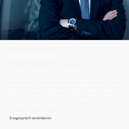
Meine Mission
Als Ingenieur, Führungskraft und Coach arbeite ich seit 30 Jahren im
sehr dynamischen Umfeld des internationalen Anlagenbaus. Dies
erfordert von meinen Mitarbeiten und mir ständige Anpassungen an die
Arbeitsbedingen. Gleichzeitig gibt es Herausforderungen im privaten
Bereich. Ich bin von der Effektivität des VERMEULEN® Coachings und
der Fähigkeit, das Leben der Menschen positiv zu verändern, überzeugt.
Ich begleite Menschen dabei, wieder in die Balance zu kommen und
ihre Stärken zu finden und optimal zu nutzen.
Erstgespräch vereinbaren